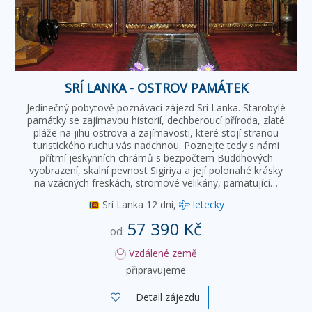
SRÍ LANKA - OSTROV PAMÁTEK
Jedinečný pobytově poznávací zájezd Srí Lanka. Starobylé
památky se zajímavou historií, dechberoucí příroda, zlaté
pláže na jihu ostrova a zajímavosti, které stojí stranou
turistického ruchu vás nadchnou. Poznejte tedy s námi
přítmí jeskynních chrámů s bezpočtem Buddhových
vyobrazení, skalní pevnost Sigiriya a její polonahé krásky
na vzácných freskách, stromové velikány, pamatující…
Srí Lanka
12 dní,
letecky
57 390 Kč
od
Vzdálené země
připravujeme
Detail zájezdu
