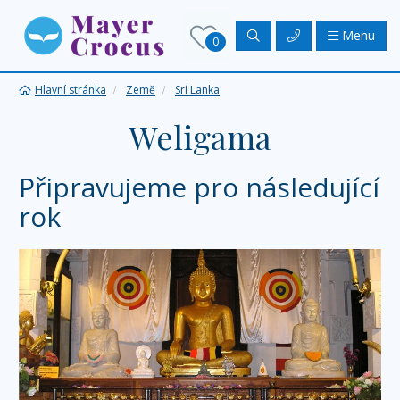
Menu
0
Hlavní stránka
Země
Srí Lanka
Weligama
Připravujeme pro následující
rok