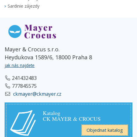
Sardinie zájezdy
Mayer & Crocus s.r.o.
Heydukova 1589/6, 18000 Praha 8
jak nás najdete
241432483
777845575
ckmayer@ckmayer.cz
Katalog
CK MAYER & CROCUS
Objednat katalog