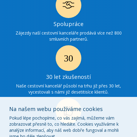
Ikonka
Spolupráce
spolupráce
Zájezdy naší cestovní kanceláře prodává více než 800
smluvních partnerů.
Ikonka
30
30 let zkušeností
zkušenosti
Naše cestovní kancelář působí na trhu již přes 30 let,
vycestovali s námi již desetitisíce klientů.
Na našem webu používáme cookies
Pokud lépe pochopíme, co vás zajímá, můžeme vám
zobrazovat přesně to, co hledáte. Cookies využíváme k
Ikonka
Naše cestovní kancelář
analýze informací, aby náš web dobře fungoval a mohli
jsme ho dále zlepšovat.