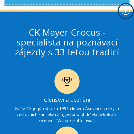
CK Mayer Crocus -
specialista na poznávací
zájezdy s 33-letou tradicí
Ikonka
Členství a ocenění
ocenění
Naše CK je již od roku 1991 členem Asociace českých
cestovních kanceláří a agentur a obdržela několikrát
ocenění "Volba klientů Invia".