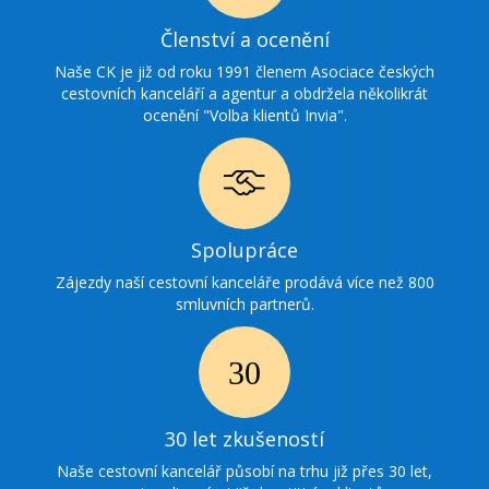
Ikonka
Členství a ocenění
ocenění
Naše CK je již od roku 1991 členem Asociace českých
cestovních kanceláří a agentur a obdržela několikrát
ocenění "Volba klientů Invia".
Ikonka
Spolupráce
spolupráce
Zájezdy naší cestovní kanceláře prodává více než 800
smluvních partnerů.
Ikonka
30
30 let zkušeností
zkušenosti
Naše cestovní kancelář působí na trhu již přes 30 let,