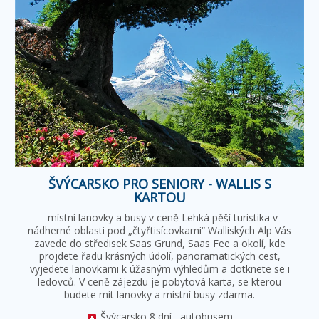
ŠVÝCARSKO PRO SENIORY - WALLIS S
KARTOU
- místní lanovky a busy v ceně Lehká pěší turistika v
nádherné oblasti pod „čtyřtisícovkami“ Walliských Alp Vás
zavede do středisek Saas Grund, Saas Fee a okolí, kde
projdete řadu krásných údolí, panoramatických cest,
vyjedete lanovkami k úžasným výhledům a dotknete se i
ledovců. V ceně zájezdu je pobytová karta, se kterou
budete mít lanovky a místní busy zdarma.
Švýcarsko
8 dní,
autobusem