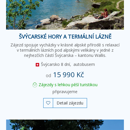
ŠVÝCARSKÉ HORY A TERMÁLNÍ LÁZNĚ
Zájezd spojuje vycházky v krásné alpské přírodě s relaxací
v termálních lázních pod alpskými velikány v jedné z
nejhezčích částí Švýcarska – kantonu Wallis.
Švýcarsko
8 dní,
autobusem
15 990 Kč
od
Zájezdy s lehkou pěší turistikou
připravujeme
Detail zájezdu
