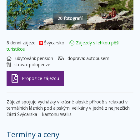
20 fotografií
8 denní zájezd
Švýcarsko
Zájezdy s lehkou pěší
turistikou
ubytování:
pension
doprava:
autobusem
strava:
polopenze
Zájezd spojuje vycházky v krásné alpské přírodě s relaxací v
termálních lázních pod alpskými velikány v jedné z nejhezčích
částí Švýcarska – kantonu Wallis.
Termíny a ceny