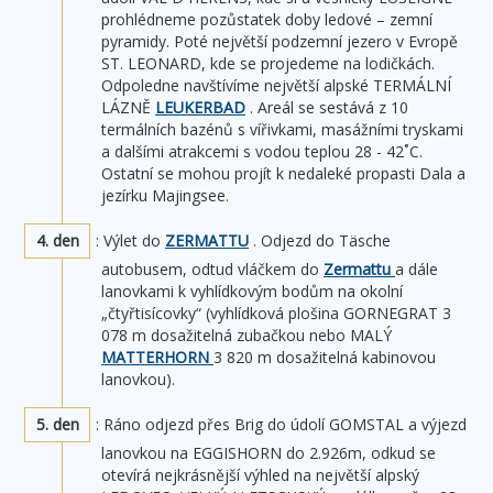
prohlédneme pozůstatek doby ledové – zemní
pyramidy. Poté největší podzemní jezero v Evropě
ST. LEONARD, kde se projedeme na lodičkách.
Odpoledne navštívíme největší alpské TERMÁLNÍ
LÁZNĚ
LEUKERBAD
. Areál se sestává z 10
termálních bazénů s vířivkami, masážními tryskami
a dalšími atrakcemi s vodou teplou 28 - 42˚C.
Ostatní se mohou projít k nedaleké propasti Dala a
jezírku Majingsee.
4. den
: Výlet do
ZERMATTU
. Odjezd do Täsche
autobusem, odtud vláčkem do
Zermattu
a dále
lanovkami k vyhlídkovým bodům na okolní
„čtyřtisícovky“ (vyhlídková plošina GORNEGRAT 3
078 m dosažitelná zubačkou nebo MALÝ
MATTERHORN
3 820 m dosažitelná kabinovou
lanovkou).
5. den
: Ráno odjezd přes Brig do údolí GOMSTAL a výjezd
lanovkou na EGGISHORN do 2.926m, odkud se
otevírá nejkrásnější výhled na největší alpský