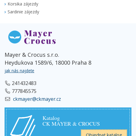
Korsika zájezdy
Sardinie zájezdy
Mayer & Crocus s.r.o.
Heydukova 1589/6, 18000 Praha 8
jak nás najdete
241432483
777845575
ckmayer@ckmayer.cz
Katalog
CK MAYER & CROCUS
Objednat katalog