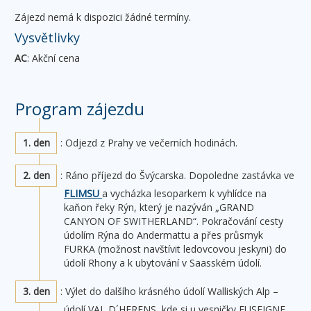
Zájezd nemá k dispozici žádné termíny.
Vysvětlivky
AC
: Akční cena
Program zájezdu
1. den
: Odjezd z Prahy ve večerních hodinách.
2. den
: Ráno příjezd do Švýcarska. Dopoledne zastávka ve
FLIMSU
a vycházka lesoparkem k vyhlídce na
kaňon řeky Rýn, který je nazýván „GRAND
CANYON OF SWITHERLAND“. Pokračování cesty
údolím Rýna do Andermattu a přes průsmyk
FURKA (možnost navštívit ledovcovou jeskyni) do
údolí Rhony a k ubytování v Saasském údolí.
3. den
: Výlet do dalšího krásného údolí Walliských Alp –
údolí VAL D´HERENS, kde si u vesničky EUSEIGNE