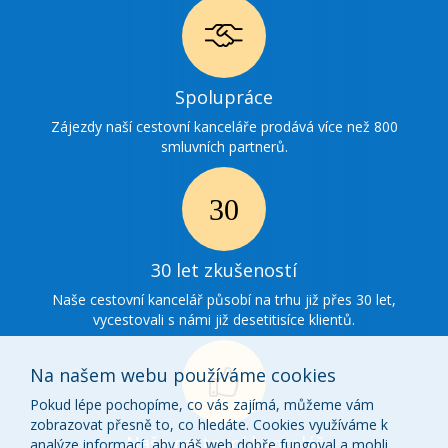
Ikonka
Spolupráce
spolupráce
Zájezdy naší cestovní kanceláře prodává více než 800
smluvních partnerů.
Ikonka
30
30 let zkušeností
zkušenosti
Naše cestovní kancelář působí na trhu již přes 30 let,
vycestovali s námi již desetitisíce klientů.
Na našem webu používáme cookies
Pokud lépe pochopíme, co vás zajímá, můžeme vám
zobrazovat přesně to, co hledáte. Cookies využíváme k
Ikonka
Naše cestovní kancelář
analýze informací, aby náš web dobře fungoval a mohli