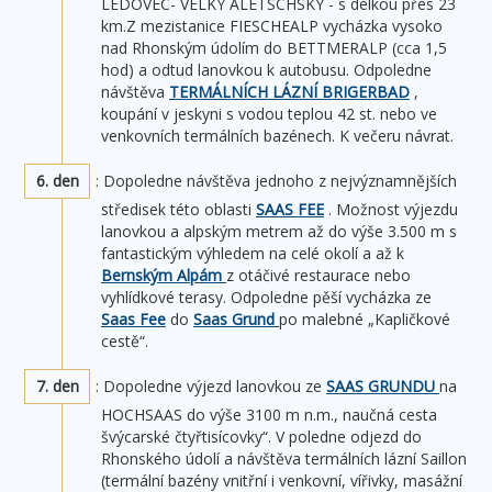
LEDOVEC- VELKÝ ALETSCHSKÝ - s délkou přes 23
km.Z mezistanice FIESCHEALP vycházka vysoko
nad Rhonským údolím do BETTMERALP (cca 1,5
hod) a odtud lanovkou k autobusu. Odpoledne
návštěva
TERMÁLNÍCH LÁZNÍ BRIGERBAD
,
koupání v jeskyni s vodou teplou 42 st. nebo ve
venkovních termálních bazénech. K večeru návrat.
6. den
: Dopoledne návštěva jednoho z nejvýznamnějších
středisek této oblasti
SAAS FEE
. Možnost výjezdu
lanovkou a alpským metrem až do výše 3.500 m s
fantastickým výhledem na celé okolí a až k
Bernským Alpám
z otáčivé restaurace nebo
vyhlídkové terasy. Odpoledne pěší vycházka ze
Saas Fee
do
Saas Grund
po malebné „Kapličkové
cestě“.
7. den
: Dopoledne výjezd lanovkou ze
SAAS GRUNDU
na
HOCHSAAS do výše 3100 m n.m., naučná cesta
švýcarské čtyřtisícovky“. V poledne odjezd do
Rhonského údolí a návštěva termálních lázní Saillon
(termální bazény vnitřní i venkovní, vířivky, masážní