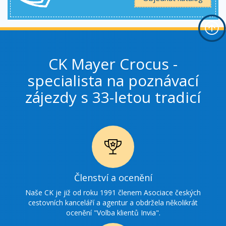
CK Mayer Crocus -
specialista na poznávací
zájezdy s 33-letou tradicí
Ikonka
Členství a ocenění
ocenění
Naše CK je již od roku 1991 členem Asociace českých
cestovních kanceláří a agentur a obdržela několikrát
ocenění "Volba klientů Invia".