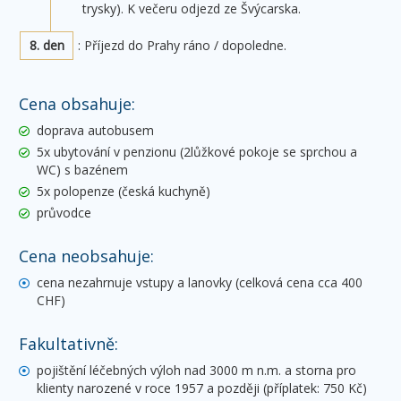
trysky). K večeru odjezd ze Švýcarska.
8. den
: Příjezd do Prahy ráno / dopoledne.
Cena obsahuje:
doprava autobusem
5x ubytování v penzionu (2lůžkové pokoje se sprchou a
WC) s bazénem
5x polopenze (česká kuchyně)
průvodce
Cena neobsahuje:
cena nezahrnuje vstupy a lanovky (celková cena cca 400
CHF)
Fakultativně:
pojištění léčebných výloh nad 3000 m n.m. a storna pro
klienty narozené v roce 1957 a později (příplatek: 750 Kč)