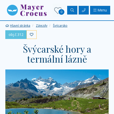
Menu
0
Hlavní stránka
Zájezdy
Švýcarsko
obj.č.312

Švýcarské hory a
termální lázně