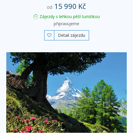
15 990 Kč
od
Zájezdy s lehkou pěší turistikou
připravujeme
Detail zájezdu
