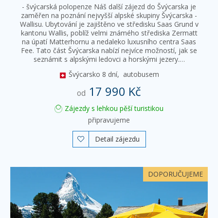
- švýcarská polopenze Náš další zájezd do Švýcarska je
zaměřen na poznání nejvyšší alpské skupiny Švýcarska -
Wallisu. Ubytování je zajištěno ve středisku Saas Grund v
kantonu Wallis, poblíž velmi známého střediska Zermatt
na úpatí Matterhornu a nedaleko luxusního centra Saas
Fee. Tato část Švýcarska nabízí nejvíce možností, jak se
seznámit s alpskými ledovci a horskými jezery.…
Švýcarsko
8 dní,
autobusem
17 990 Kč
od
Zájezdy s lehkou pěší turistikou
připravujeme
Detail zájezdu

DOPORUČUJEME