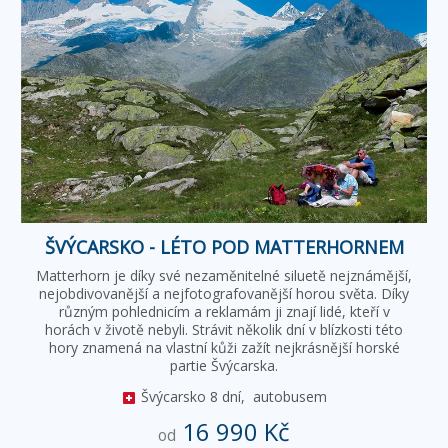
ŠVÝCARSKO - LÉTO POD MATTERHORNEM
Matterhorn je díky své nezaměnitelné siluetě nejznámější,
nejobdivovanější a nejfotografovanější horou světa. Díky
různým pohlednicím a reklamám ji znají lidé, kteří v
horách v životě nebyli. Strávit několik dní v blízkosti této
hory znamená na vlastní kůži zažít nejkrásnější horské
partie Švýcarska.
Švýcarsko
8 dní,
autobusem
16 990 Kč
od