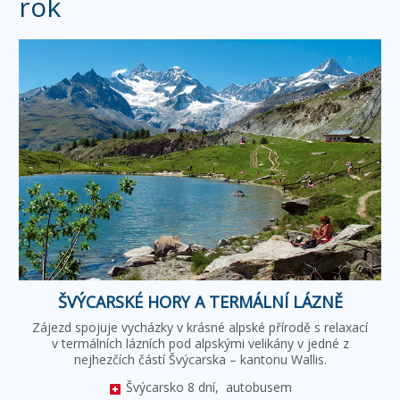
rok
ŠVÝCARSKÉ HORY A TERMÁLNÍ LÁZNĚ
Zájezd spojuje vycházky v krásné alpské přírodě s relaxací
v termálních lázních pod alpskými velikány v jedné z
nejhezčích částí Švýcarska – kantonu Wallis.
Švýcarsko
8 dní,
autobusem