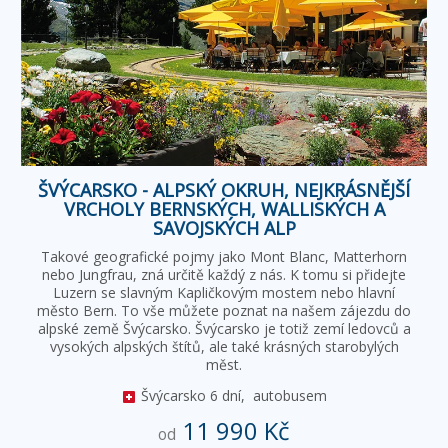
ŠVÝCARSKO - ALPSKÝ OKRUH, NEJKRÁSNĚJŠÍ
VRCHOLY BERNSKÝCH, WALLISKÝCH A
SAVOJSKÝCH ALP
Takové geografické pojmy jako Mont Blanc, Matterhorn
nebo Jungfrau, zná určitě každý z nás. K tomu si přidejte
Luzern se slavným Kapličkovým mostem nebo hlavní
město Bern. To vše můžete poznat na našem zájezdu do
alpské země Švýcarsko. Švýcarsko je totiž zemí ledovců a
vysokých alpských štítů, ale také krásných starobylých
měst.
Švýcarsko
6 dní,
autobusem
11 990 Kč
od