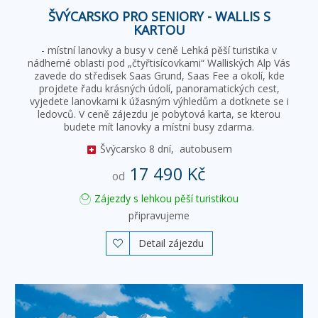
ŠVÝCARSKO PRO SENIORY - WALLIS S
KARTOU
- místní lanovky a busy v ceně Lehká pěší turistika v
nádherné oblasti pod „čtyřtisícovkami“ Walliských Alp Vás
zavede do středisek Saas Grund, Saas Fee a okolí, kde
projdete řadu krásných údolí, panoramatických cest,
vyjedete lanovkami k úžasným výhledům a dotknete se i
ledovců. V ceně zájezdu je pobytová karta, se kterou
budete mít lanovky a místní busy zdarma.
Švýcarsko
8 dní,
autobusem
17 490 Kč
od
Zájezdy s lehkou pěší turistikou
připravujeme
Detail zájezdu
