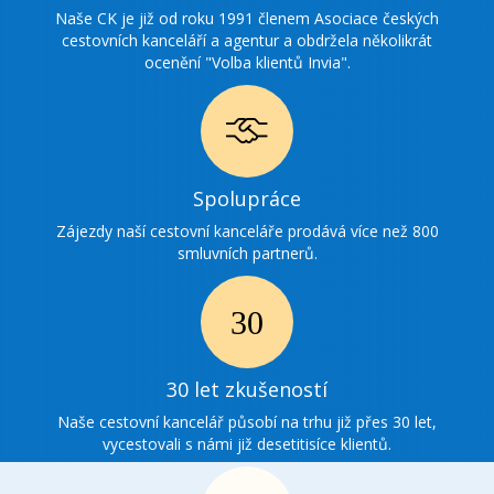
ocenění
Naše CK je již od roku 1991 členem Asociace českých
cestovních kanceláří a agentur a obdržela několikrát
ocenění "Volba klientů Invia".
Ikonka
Spolupráce
spolupráce
Zájezdy naší cestovní kanceláře prodává více než 800
smluvních partnerů.
Ikonka
30
30 let zkušeností
zkušenosti
Naše cestovní kancelář působí na trhu již přes 30 let,
vycestovali s námi již desetitisíce klientů.