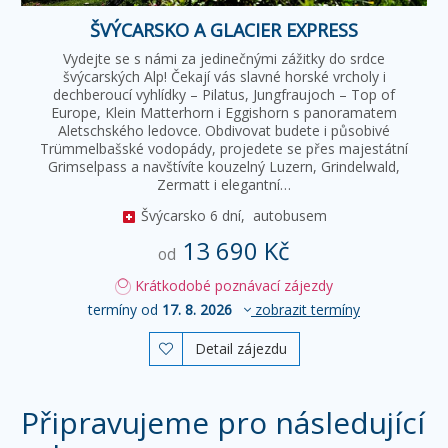
ŠVÝCARSKO A GLACIER EXPRESS
Vydejte se s námi za jedinečnými zážitky do srdce
švýcarských Alp! Čekají vás slavné horské vrcholy i
dechberoucí vyhlídky – Pilatus, Jungfraujoch – Top of
Europe, Klein Matterhorn i Eggishorn s panoramatem
Aletschského ledovce. Obdivovat budete i působivé
Trümmelbašské vodopády, projedete se přes majestátní
Grimselpass a navštívíte kouzelný Luzern, Grindelwald,
Zermatt i elegantní…
Švýcarsko
6 dní,
autobusem
13 690 Kč
od
Krátkodobé poznávací zájezdy
termíny od
17. 8. 2026
zobrazit termíny
Detail zájezdu

Připravujeme pro následující