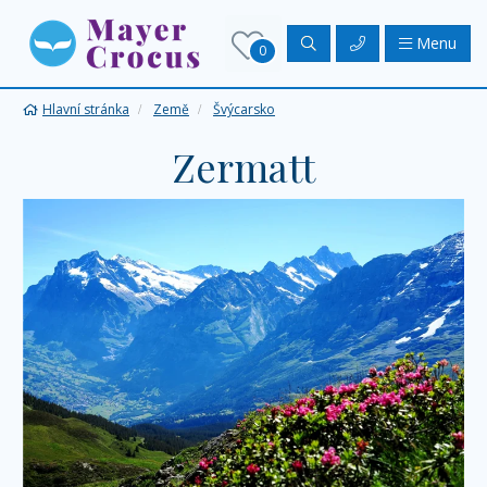
Menu
0
Hlavní stránka
Země
Švýcarsko
Zermatt