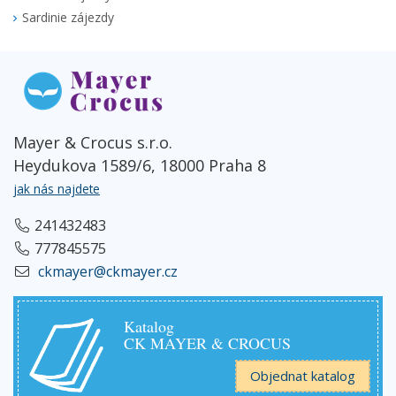
Sardinie zájezdy
Mayer & Crocus s.r.o.
Heydukova 1589/6, 18000 Praha 8
jak nás najdete
241432483
777845575
ckmayer@ckmayer.cz
Katalog
CK MAYER & CROCUS
Objednat katalog