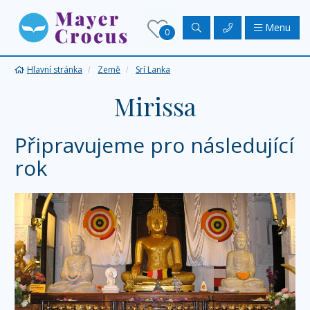
Menu
0
Hlavní stránka
Země
Srí Lanka
Mirissa
Připravujeme pro následující
rok