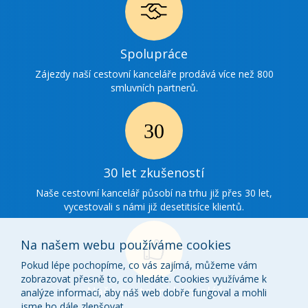
Ikonka
Spolupráce
spolupráce
Zájezdy naší cestovní kanceláře prodává více než 800
smluvních partnerů.
Ikonka
30
30 let zkušeností
zkušenosti
Naše cestovní kancelář působí na trhu již přes 30 let,
vycestovali s námi již desetitisíce klientů.
Na našem webu používáme cookies
Pokud lépe pochopíme, co vás zajímá, můžeme vám
zobrazovat přesně to, co hledáte. Cookies využíváme k
Ikonka
Naše cestovní kancelář
analýze informací, aby náš web dobře fungoval a mohli
jsme ho dále zlepšovat.