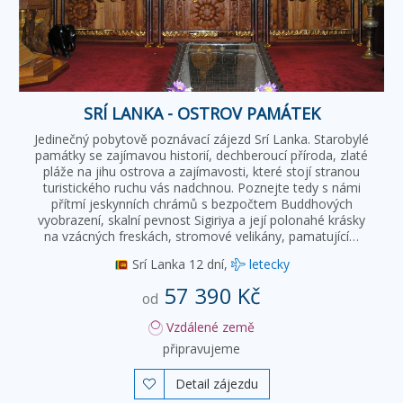
SRÍ LANKA - OSTROV PAMÁTEK
Jedinečný pobytově poznávací zájezd Srí Lanka. Starobylé
památky se zajímavou historií, dechberoucí příroda, zlaté
pláže na jihu ostrova a zajímavosti, které stojí stranou
turistického ruchu vás nadchnou. Poznejte tedy s námi
přítmí jeskynních chrámů s bezpočtem Buddhových
vyobrazení, skalní pevnost Sigiriya a její polonahé krásky
na vzácných freskách, stromové velikány, pamatující…
Srí Lanka
12 dní,
letecky
57 390 Kč
od
Vzdálené země
připravujeme
Detail zájezdu
