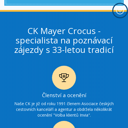
CK Mayer Crocus -
specialista na poznávací
zájezdy s 33-letou tradicí
Ikonka
Členství a ocenění
ocenění
Naše CK je již od roku 1991 členem Asociace českých
cestovních kanceláří a agentur a obdržela několikrát
ocenění "Volba klientů Invia".